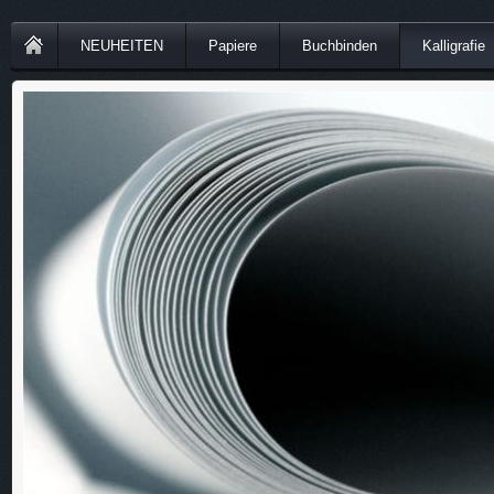
NEUHEITEN
Papiere
Buchbinden
Kalligrafie