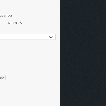
 ODER A2
NH-83065
orb