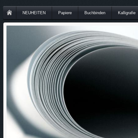
NEUHEITEN
Papiere
Buchbinden
Kalligrafie