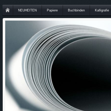
NEUHEITEN
Papiere
Buchbinden
Kalligrafie