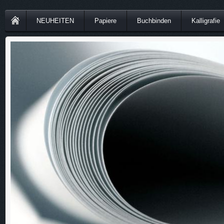
NEUHEITEN
Papiere
Buchbinden
Kalligrafie