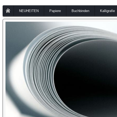
NEUHEITEN
Papiere
Buchbinden
Kalligrafie