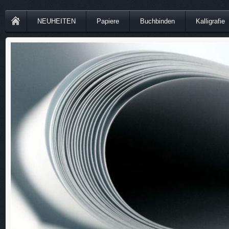
NEUHEITEN
Papiere
Buchbinden
Kalligrafie