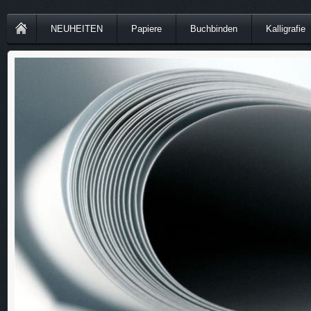
NEUHEITEN
Papiere
Buchbinden
Kalligrafie