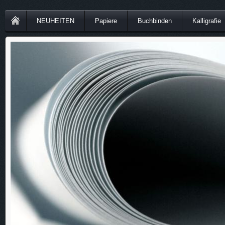
NEUHEITEN
Papiere
Buchbinden
Kalligrafie