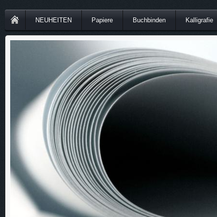
NEUHEITEN
Papiere
Buchbinden
Kalligrafie