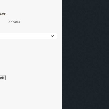
LAGE
SK-001a
orb