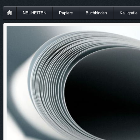
NEUHEITEN
Papiere
Buchbinden
Kalligrafie