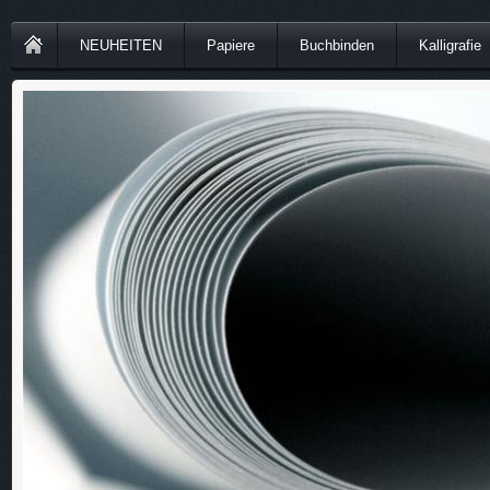
NEUHEITEN
Papiere
Buchbinden
Kalligrafie