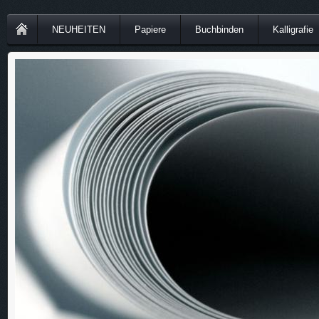
NEUHEITEN
Papiere
Buchbinden
Kalligrafie