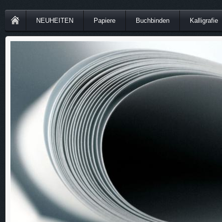
NEUHEITEN
Papiere
Buchbinden
Kalligrafie