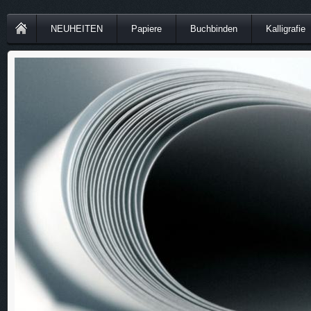
NEUHEITEN
Papiere
Buchbinden
Kalligrafie