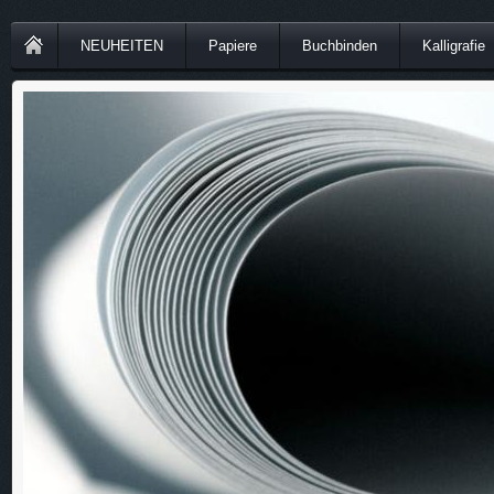
NEUHEITEN
Papiere
Buchbinden
Kalligrafie