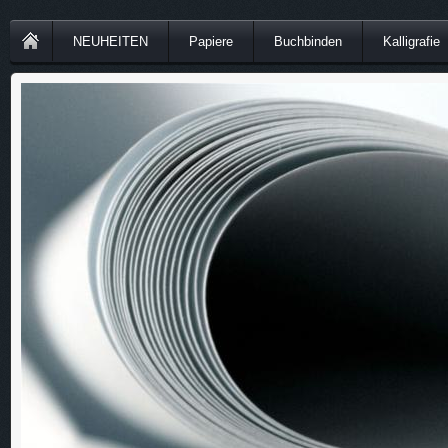
NEUHEITEN
Papiere
Buchbinden
Kalligrafie