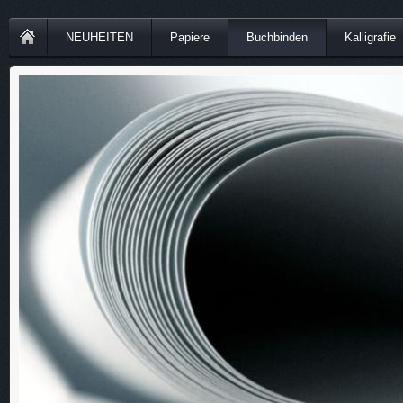
NEUHEITEN
Papiere
Buchbinden
Kalligrafie