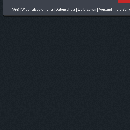
AGB
|
Widerrufsbelehrung
|
Datenschutz
|
Lieferzeiten
|
Versand in die Sch