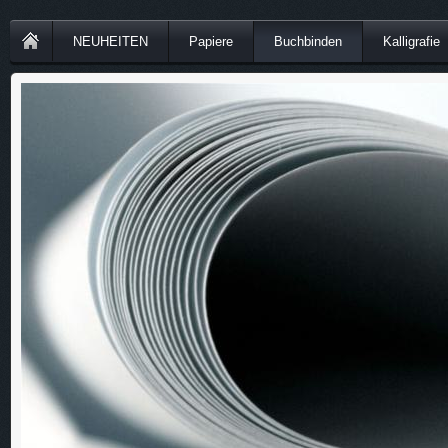
NEUHEITEN
Papiere
Buchbinden
Kalligrafie