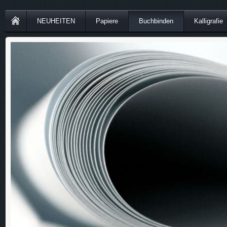
NEUHEITEN
Papiere
Buchbinden
Kalligrafie