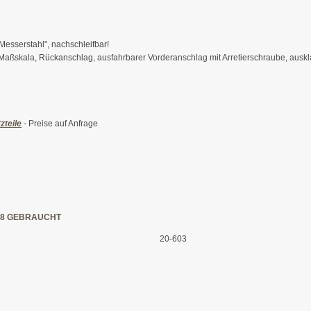
Messerstahl", nachschleifbar!
aßskala, Rückanschlag, ausfahrbarer Vorderanschlag mit Arretierschraube, auskl
zteile
- Preise auf Anfrage
38 GEBRAUCHT
20-603