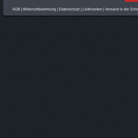
AGB
|
Widerrufsbelehrung
|
Datenschutz
|
Lieferzeiten
|
Versand in die Sch