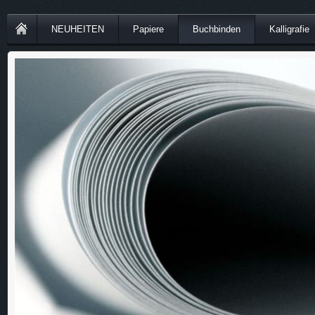
NEUHEITEN
Papiere
Buchbinden
Kalligrafie