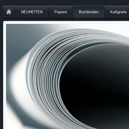
NEUHEITEN
Papiere
Buchbinden
Kalligrafie