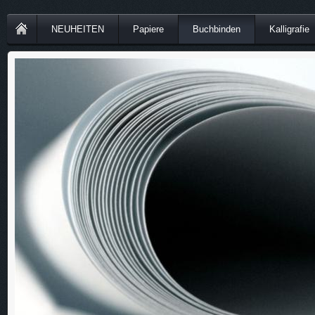
NEUHEITEN
Papiere
Buchbinden
Kalligrafie