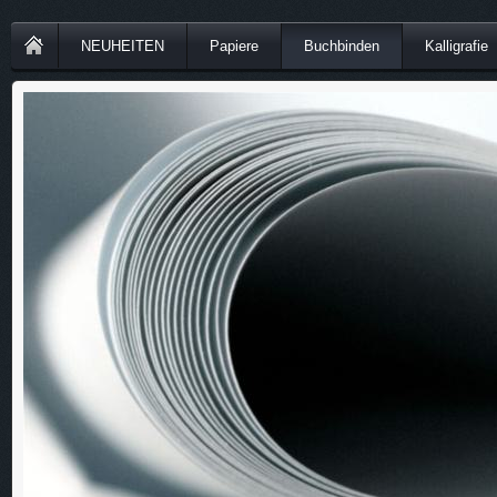
NEUHEITEN
Papiere
Buchbinden
Kalligrafie