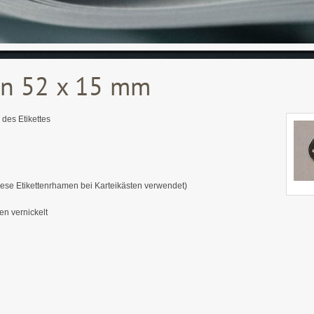
en 52 x 15 mm
des Etikettes
iese Etikettenrhamen bei Karteikästen verwendet)
en vernickelt