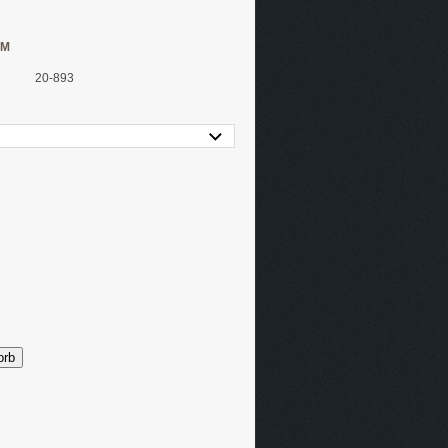
MM
20-893
orb