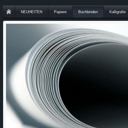
NEUHEITEN
Papiere
Buchbinden
Kalligrafie