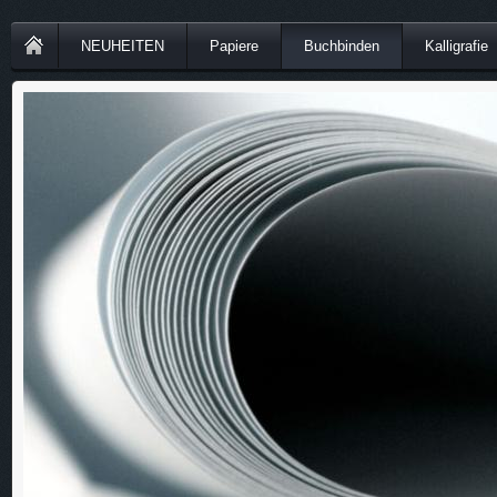
NEUHEITEN
Papiere
Buchbinden
Kalligrafie