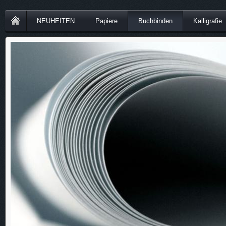
NEUHEITEN
Papiere
Buchbinden
Kalligrafie