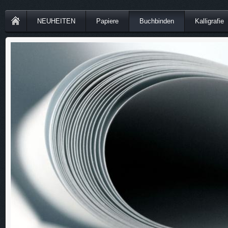
NEUHEITEN
Papiere
Buchbinden
Kalligrafie