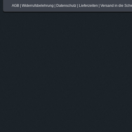
AGB
|
Widerrufsbelehrung
|
Datenschutz
|
Lieferzeiten
|
Versand in die Sch