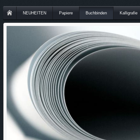
NEUHEITEN
Papiere
Buchbinden
Kalligrafie