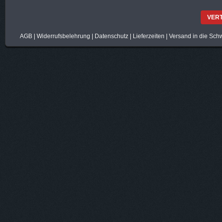
VER
AGB
|
Widerrufsbelehrung
|
Datenschutz
|
Lieferzeiten
|
Versand in die Sch