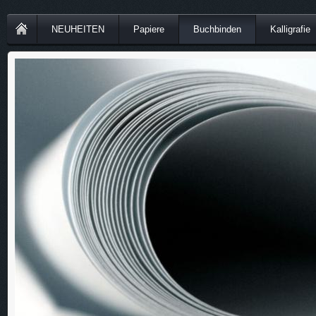
NEUHEITEN
Papiere
Buchbinden
Kalligrafie