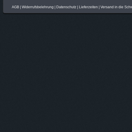
AGB
|
Widerrufsbelehrung
|
Datenschutz
|
Lieferzeiten
|
Versand in die Sch