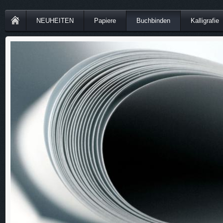
NEUHEITEN
Papiere
Buchbinden
Kalligrafie