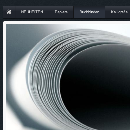
NEUHEITEN
Papiere
Buchbinden
Kalligrafie