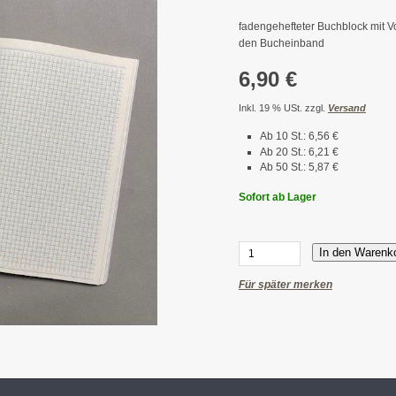
fadengehefteter Buchblock mit Vo
den Bucheinband
6,90 €
Inkl. 19 % USt. zzgl.
Versand
Ab 10 St.: 6,56 €
Ab 20 St.: 6,21 €
Ab 50 St.: 5,87 €
Sofort ab Lager
In den Warenk
Für später merken