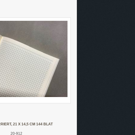
RT, 21 X 14,5 CM 144 BLAT
20-912