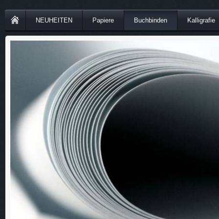
NEUHEITEN
Papiere
Buchbinden
Kalligrafie