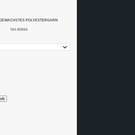
GEWACHSTES POLYESTERGARN
NH-89894
orb