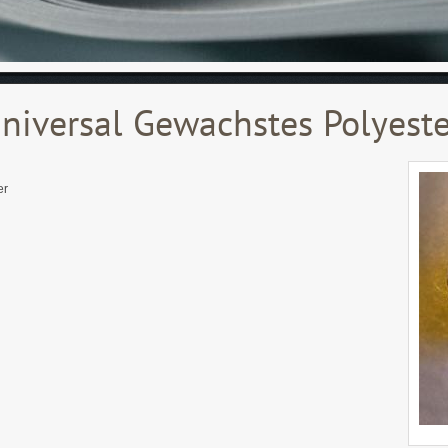
iversal Gewachstes Polyest
er