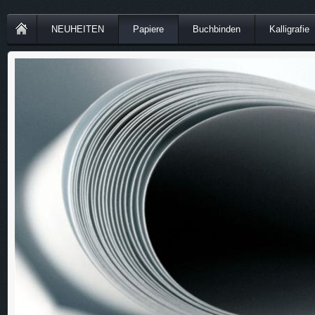
NEUHEITEN
Papiere
Buchbinden
Kalligrafie